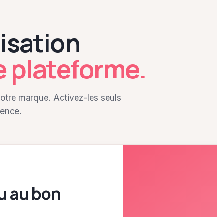
lisation
e plateforme.
otre marque. Activez-les seuls
ience.
u au bon