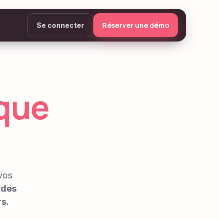
Réserver une démo
Se connecter
que
vos
,
des
s.