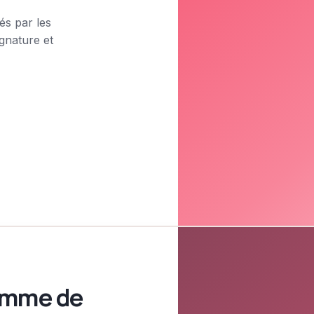
s par les
gnature et
amme de