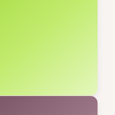
T.
Inès
5
3
B.