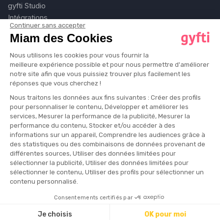
gyfti Studio
Intégrations
Continuer sans accepter
Secteurs
Miam des Cookies
Tarifs
Blog
Nous utilisons les cookies pour vous fournir la
meilleure expérience possible et pour nous permettre d'améliorer
notre site afin que vous puissiez trouver plus facilement les
ENTREPRISE
réponses que vous cherchez !
Nous traitons les données aux fins suivantes : Créer des profils
Nous rejoindre
pour personnaliser le contenu, Développer et améliorer les
Contact
services, Mesurer la performance de la publicité, Mesurer la
performance du contenu, Stocker et/ou accéder à des
informations sur un appareil, Comprendre les audiences grâce à
des statistiques ou des combinaisons de données provenant de
différentes sources, Utiliser des données limitées pour
© 2026 gyfti. Tous droits réservés.
sélectionner la publicité, Utiliser des données limitées pour
Confidentialité
sélectionner le contenu, Utiliser des profils pour sélectionner un
CGU
contenu personnalisé.
Mentions légales
Consentements certifiés par
Cookies
Je choisis
OK pour moi