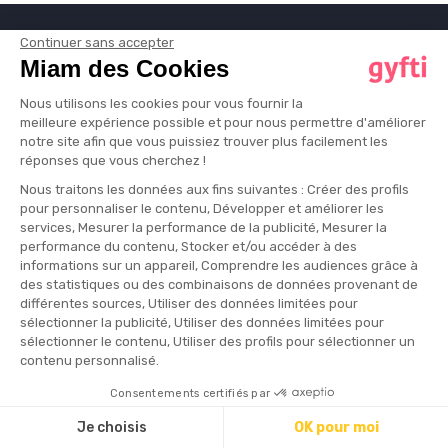
Continuer sans accepter
gyfti
Miam des Cookies
La plateforme Brand Love pour créer des attentions
Nous utilisons les cookies pour vous fournir la
mémorables, au bon moment, et faire de vos clients vos
meilleure expérience possible et pour nous permettre d'améliorer
notre site afin que vous puissiez trouver plus facilement les
meilleurs ambassadeurs.
réponses que vous cherchez !
Nous traitons les données aux fins suivantes : Créer des profils
PLATEFORME
pour personnaliser le contenu, Développer et améliorer les
services, Mesurer la performance de la publicité, Mesurer la
Touch
performance du contenu, Stocker et/ou accéder à des
Engage
informations sur un appareil, Comprendre les audiences grâce à
des statistiques ou des combinaisons de données provenant de
Grow
différentes sources, Utiliser des données limitées pour
Brand Shop
sélectionner la publicité, Utiliser des données limitées pour
sélectionner le contenu, Utiliser des profils pour sélectionner un
contenu personnalisé.
RESSOURCES
Consentements certifiés par
Catalogue
Je choisis
OK pour moi
gyfti Studio